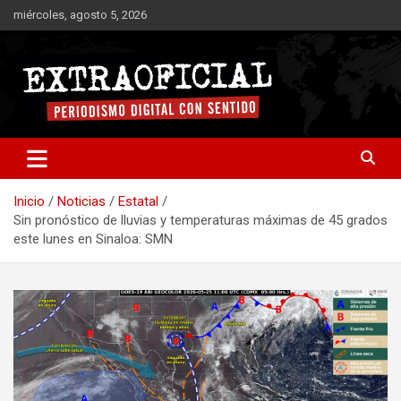
Saltar
miércoles, agosto 5, 2026
al
contenido
Periodismo digital con sentido
Extraoficial
Inicio
Noticias
Estatal
Sin pronóstico de lluvias y temperaturas máximas de 45 grados
este lunes en Sinaloa: SMN