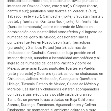
inestabilidad atmosférica, ocasionarán lluvias puntuales
intensas en Oaxaca (norte, este y sur) y Chiapas (norte,
centro y sur); puntuales muy fuertes en Veracruz (sur),
Tabasco (este y sur), Campeche (norte) y Yucatán (norte y
oeste); y fuertes en Quintana Roo (norte). Un frente frío
(fuera de temporada) sobre el noreste de México en
combinación con inestabilidad atmosférica y el ingreso de
humedad del golfo de México, ocasionarán lluvias
puntuales fuertes en Nuevo León (sur), Tamaulipas
(suroeste) y San Luis Potosí (norte); además de
chubascos en Coahuila. Canales de baja presión en el
interior del país, aunados a inestabilidad atmosférica y al
ingreso de humedad del océano Pacífico y golfo de
México, generarán lluvias puntuales fuertes en Puebla
(este y sureste) y Guerrero (este), así como chubascos en
Chihuahua, Jalisco, Michoacán, Guanajuato, Querétaro,
Hidalgo, Tlaxcala, Estado de México, Ciudad de México y
Morelos. Las lluvias y chubascos estarán acompañados
con descargas eléctricas y posible caída de granizo.
También, se prevén lluvias aisladas en Baja California,
Sonora, Durango, Zacatecas, Aguascalientes y Colima.
Finalmente, se mantendrá el ambiente caluroso a muy