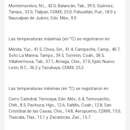
Montemorelos, N.L., 42.0; Balancán, Tab., 39.0; Güémez,
Tamps., 33.0; Tlalpan, CDMX, 25.0; Pahuatlán, Pue., 18.0 y
Naucalpan de Juárez, Edo. Méx., 9.0.
Las temperaturas máximas (en °C) se registraron en:
Mérida, Yuc., 41.5; Choix, Sin., 41.4; Campeche, Camp., 40.7;
Soto La Marina, Tamps., 39.5; Torreón, Coah., 38.5;
Villahermosa, Tab., 37.1; Arriaga, Chis., 37.0; Ejido Nuevo
León, B.C., 36.2 y Tacubaya, CDMX, 25.2.
Las temperaturas mínimas (en °C) se registraron en:
Cerro Catedral, Temoaya, Edo. Méx., 6.4; Temosachic,
Chih., 8.5; Pachuca, Hgo., 12.6; Saltillo, Coah., 12.8; San
Cristóbal de las Casas, Chis., 14.8; Aeropuerto, CDMX, 15.0;
Tlaxcala, Tlax., 15.1 y Zacatecas, Zac., 15.7.