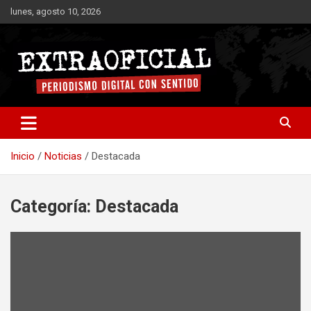
Saltar
lunes, agosto 10, 2026
al
contenido
Periodismo digital con sentido
Extraoficial
Inicio
Noticias
Destacada
Categoría:
Destacada