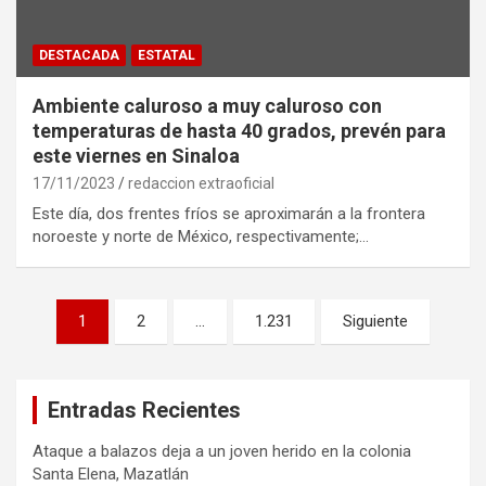
DESTACADA
ESTATAL
Ambiente caluroso a muy caluroso con
temperaturas de hasta 40 grados, prevén para
este viernes en Sinaloa
17/11/2023
redaccion extraoficial
Este día, dos frentes fríos se aproximarán a la frontera
noroeste y norte de México, respectivamente;…
Paginación
1
2
…
1.231
Siguiente
de
entradas
Entradas Recientes
Ataque a balazos deja a un joven herido en la colonia
Santa Elena, Mazatlán