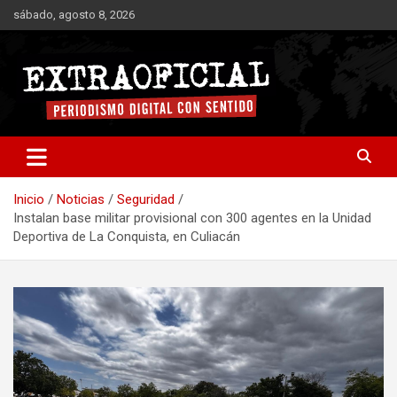
Saltar
sábado, agosto 8, 2026
al
contenido
Periodismo digital con sentido
Extraoficial
Inicio
Noticias
Seguridad
Instalan base militar provisional con 300 agentes en la Unidad
Deportiva de La Conquista, en Culiacán