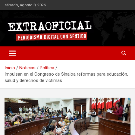
Saltar
sábado, agosto 8, 2026
al
contenido
Periodismo digital con sentido
Extraoficial
Inicio
Noticias
Política
Impulsan en el Congreso de Sinaloa reformas para educación,
salud y derechos de víctimas