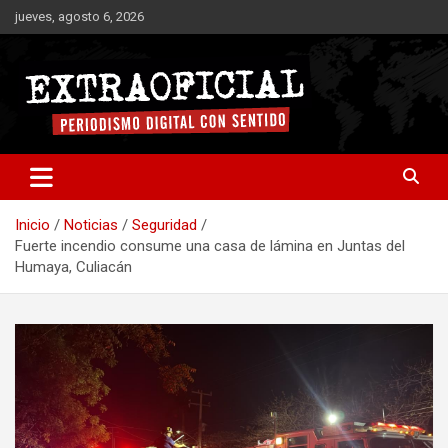
Saltar
jueves, agosto 6, 2026
al
contenido
Periodismo digital con sentido
Extraoficial
Inicio
Noticias
Seguridad
Fuerte incendio consume una casa de lámina en Juntas del
Humaya, Culiacán