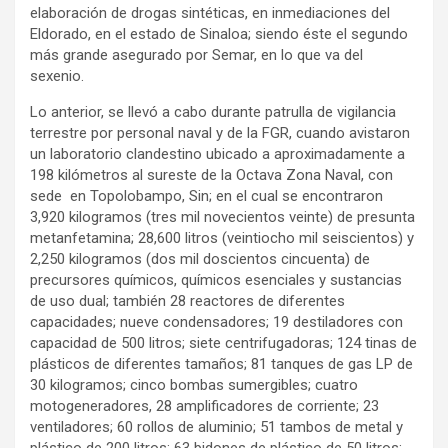
elaboración de drogas sintéticas, en inmediaciones del
Eldorado, en el estado de Sinaloa; siendo éste el segundo
más grande asegurado por Semar, en lo que va del
sexenio.
Lo anterior, se llevó a cabo durante patrulla de vigilancia
terrestre por personal naval y de la FGR, cuando avistaron
un laboratorio clandestino ubicado a aproximadamente a
198 kilómetros al sureste de la Octava Zona Naval, con
sede en Topolobampo, Sin; en el cual se encontraron
3,920 kilogramos (tres mil novecientos veinte) de presunta
metanfetamina; 28,600 litros (veintiocho mil seiscientos) y
2,250 kilogramos (dos mil doscientos cincuenta) de
precursores químicos, químicos esenciales y sustancias
de uso dual; también 28 reactores de diferentes
capacidades; nueve condensadores; 19 destiladores con
capacidad de 500 litros; siete centrifugadoras; 124 tinas de
plásticos de diferentes tamaños; 81 tanques de gas LP de
30 kilogramos; cinco bombas sumergibles; cuatro
motogeneradores, 28 amplificadores de corriente; 23
ventiladores; 60 rollos de aluminio; 51 tambos de metal y
plástico de 200 litros; 63 bidones de plástico de 50 litros;