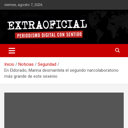
Saltar
viernes, agosto 7, 2026
al
contenido
Periodismo digital con sentido
Extraoficial
Inicio
Noticias
Seguridad
En Eldorado, Marina desmantela el segundo narcolaboratorio
más grande de este sexenio