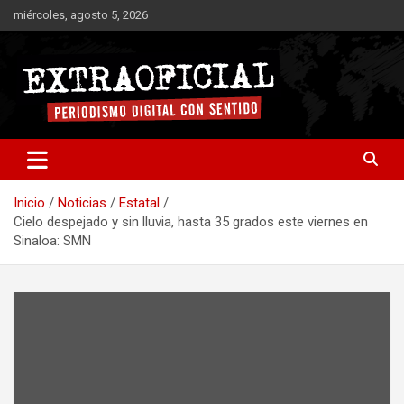
Saltar
miércoles, agosto 5, 2026
al
contenido
Periodismo digital con sentido
Extraoficial
Inicio
Noticias
Estatal
Cielo despejado y sin lluvia, hasta 35 grados este viernes en
Sinaloa: SMN