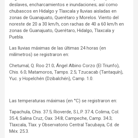
deslaves, encharcamientos e inundaciones; así como
chubascos en Hidalgo y Tlaxcala y lluvias aisladas en
zonas de Guanajuato, Querétaro y Morelos. Viento del
noreste de 20 a 30 km/h, con rachas de 40 a 60 km/h en
zonas de Guanajuato, Querétaro, Hidalgo, Tlaxcala y
Puebla.
Las lluvias máximas de las últimas 24 horas (en
milímetros) se registraron en:
Chetumal, Q. Roo 21.0; Ángel Albino Corzo (El Triunfo),
Chis. 6.0; Matamoros, Tamps. 2.5; Tzucacab (Tantaquín),
Yuc. y Hopelchén (Dzibalchén), Camp. 1.0.
Las temperaturas máximas (en °C) se registraron en:
Tapachula, Chis. 37.5; Rioverde, S.L.P. 37.4; Colima, Col.
35.4; Salina Cruz, Oax. 34.8; Campeche, Camp. 34.3;
Tlaxcala, Tlax. y Observatorio Central Tacubaya, Cd. de
Méx. 25.3.