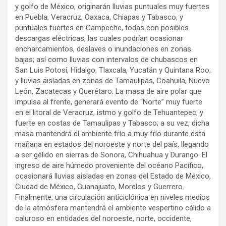
y golfo de México, originarán lluvias puntuales muy fuertes
en Puebla, Veracruz, Oaxaca, Chiapas y Tabasco, y
puntuales fuertes en Campeche, todas con posibles
descargas eléctricas, las cuales podrían ocasionar
encharcamientos, deslaves o inundaciones en zonas
bajas; así como lluvias con intervalos de chubascos en
San Luis Potosí, Hidalgo, Tlaxcala, Yucatán y Quintana Roo;
y lluvias aisladas en zonas de Tamaulipas, Coahuila, Nuevo
León, Zacatecas y Querétaro. La masa de aire polar que
impulsa al frente, generará evento de “Norte” muy fuerte
en el litoral de Veracruz, istmo y golfo de Tehuantepec; y
fuerte en costas de Tamaulipas y Tabasco; a su vez, dicha
masa mantendrá el ambiente frío a muy frío durante esta
mañana en estados del noroeste y norte del país, llegando
a ser gélido en sierras de Sonora, Chihuahua y Durango. El
ingreso de aire húmedo proveniente del océano Pacífico,
ocasionará lluvias aisladas en zonas del Estado de México,
Ciudad de México, Guanajuato, Morelos y Guerrero.
Finalmente, una circulación anticiclónica en niveles medios
de la atmósfera mantendrá el ambiente vespertino cálido a
caluroso en entidades del noroeste, norte, occidente,