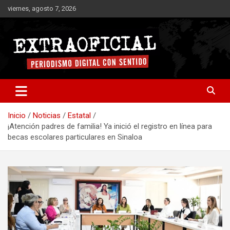
Saltar
viernes, agosto 7, 2026
al
contenido
Periodismo digital con sentido
Extraoficial
Inicio
Noticias
Estatal
¡Atención padres de familia! Ya inició el registro en línea para
becas escolares particulares en Sinaloa