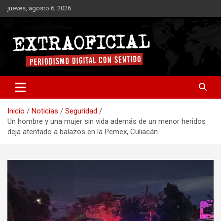
Saltar
jueves, agosto 6, 2026
al
contenido
Periodismo digital con sentido
Extraoficial
Inicio
Noticias
Seguridad
Un hombre y una mujer sin vida además de un menor heridos
deja atentado a balazos en la Pemex, Culiacán