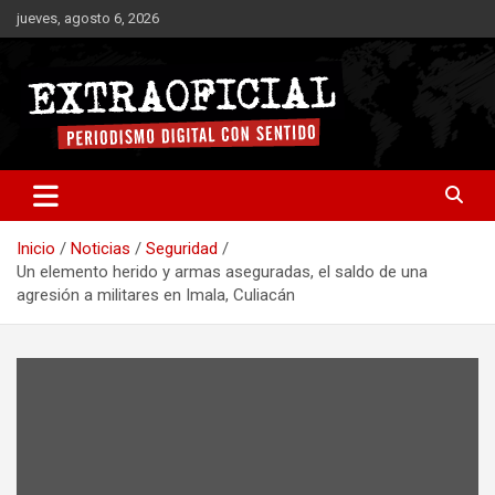
Saltar
jueves, agosto 6, 2026
al
contenido
Periodismo digital con sentido
Extraoficial
Inicio
Noticias
Seguridad
Un elemento herido y armas aseguradas, el saldo de una
agresión a militares en Imala, Culiacán