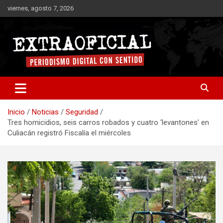
Saltar
viernes, agosto 7, 2026
al
contenido
Periodismo digital con sentido
Extraoficial
Inicio
Noticias
Seguridad
Tres homicidios, seis carros robados y cuatro ‘levantones’ en
Culiacán registró Fiscalía el miércoles