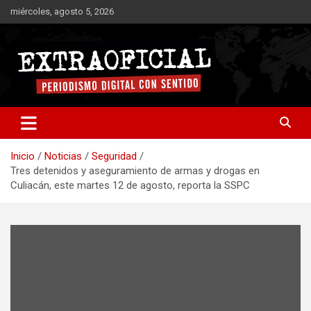
Saltar
miércoles, agosto 5, 2026
al
contenido
Periodismo digital con sentido
Extraoficial
Inicio
Noticias
Seguridad
Tres detenidos y aseguramiento de armas y drogas en
Culiacán, este martes 12 de agosto, reporta la SSPC