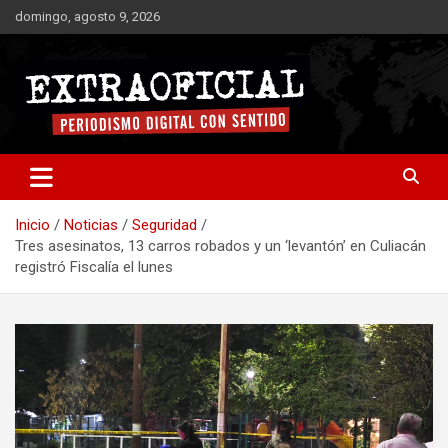
Saltar
domingo, agosto 9, 2026
al
contenido
Periodismo digital con sentido
Extraoficial
Inicio
Noticias
Seguridad
Tres asesinatos, 13 carros robados y un ‘levantón’ en Culiacán
registró Fiscalía el lunes