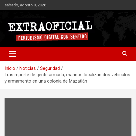
Saltar
sábado, agosto 8, 2026
al
contenido
Periodismo digital con sentido
Extraoficial
Inicio
Noticias
Seguridad
Tras reporte de gente armada, marinos localizan dos vehículos
y armamento en una colonia de Mazatlán