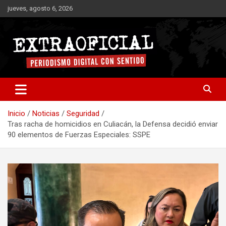
Saltar
jueves, agosto 6, 2026
al
contenido
Periodismo digital con sentido
Extraoficial
Inicio
Noticias
Seguridad
Tras racha de homicidios en Culiacán, la Defensa decidió enviar
90 elementos de Fuerzas Especiales: SSPE