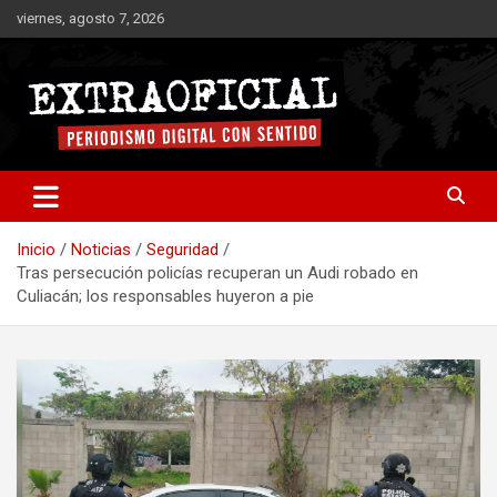
Saltar
viernes, agosto 7, 2026
al
contenido
Periodismo digital con sentido
Extraoficial
Inicio
Noticias
Seguridad
Tras persecución policías recuperan un Audi robado en
Culiacán; los responsables huyeron a pie