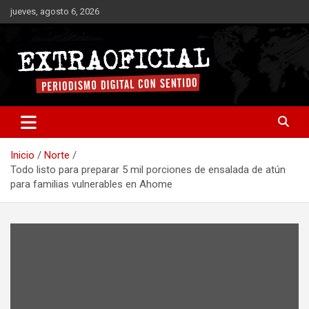
Saltar
jueves, agosto 6, 2026
al
contenido
Periodismo digital con sentido
Extraoficial
Inicio
Norte
Todo listo para preparar 5 mil porciones de ensalada de atún
para familias vulnerables en Ahome