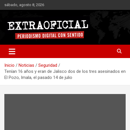
Saltar
sábado, agosto 8, 2026
al
contenido
Periodismo digital con sentido
Extraoficial
Inicio
Noticias
Seguridad
Tenían 16 años y eran de Jalisco dos de los tres asesinados en
El Pozo, Imala, el pasado 14 de julio