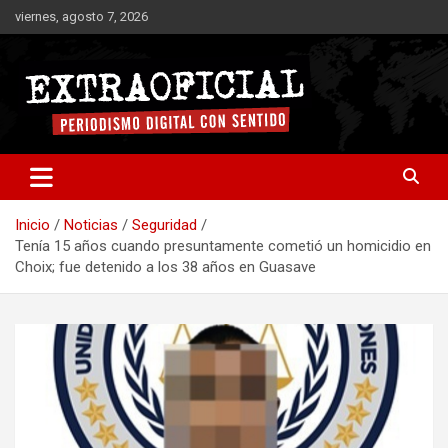
Saltar
viernes, agosto 7, 2026
al
contenido
Periodismo digital con sentido
Extraoficial
Inicio
Noticias
Seguridad
Tenía 15 años cuando presuntamente cometió un homicidio en
Choix; fue detenido a los 38 años en Guasave