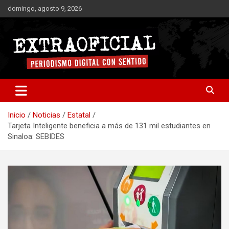
Saltar
domingo, agosto 9, 2026
al
contenido
Periodismo digital con sentido
Extraoficial
Inicio
Noticias
Estatal
Tarjeta Inteligente beneficia a más de 131 mil estudiantes en
Sinaloa: SEBIDES