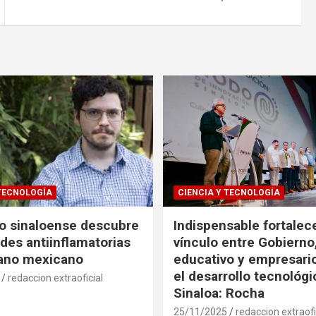
 TECNOLOGÍA
CIENCIA Y TECNOLOGÍA
co sinaloense descubre
Indispensable fortalece
des antiinflamatorias
vínculo entre Gobierno
gano mexicano
educativo y empresari
el desarrollo tecnológ
redaccion extraoficial
Sinaloa: Rocha
25/11/2025
redaccion extraofi