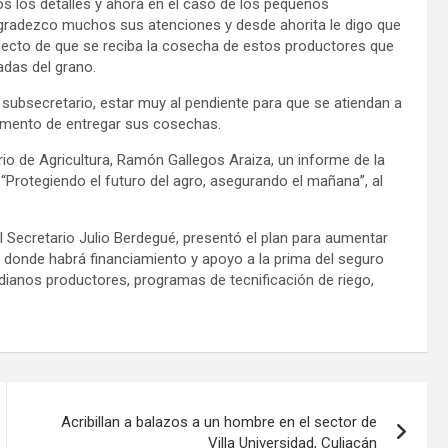
os los detalles y ahora en el caso de los pequeños
e agradezco muchos sus atenciones y desde ahorita le digo que
fecto de que se reciba la cosecha de estos productores que
adas del grano.
al subsecretario, estar muy al pendiente para que se atiendan a
omento de entregar sus cosechas.
io de Agricultura, Ramón Gallegos Araiza, un informe de la
“Protegiendo el futuro del agro, asegurando el mañana”, al
el Secretario Julio Berdegué, presentó el plan para aumentar
en donde habrá financiamiento y apoyo a la prima del seguro
edianos productores, programas de tecnificación de riego,
Acribillan a balazos a un hombre en el sector de
Villa Universidad, Culiacán