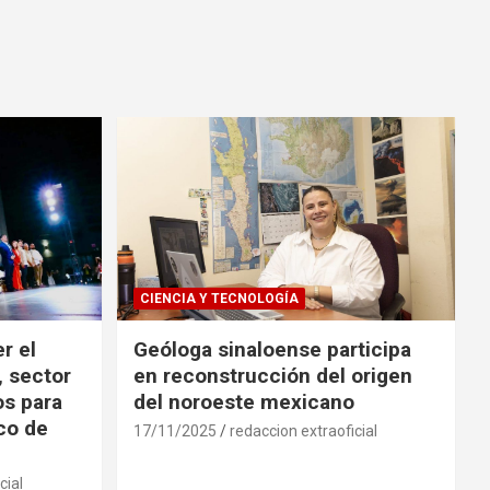
CIENCIA Y TECNOLOGÍA
r el
Geóloga sinaloense participa
, sector
en reconstrucción del origen
os para
del noroeste mexicano
ico de
17/11/2025
redaccion extraoficial
cial