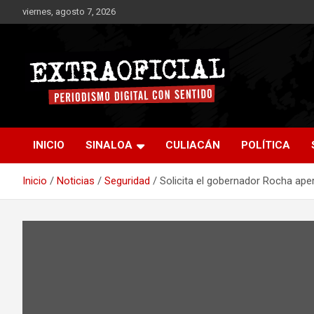
Saltar
viernes, agosto 7, 2026
al
contenido
Periodismo digital con sentido
Extraoficial
INICIO
SINALOA
CULIACÁN
POLÍTICA
Inicio
Noticias
Seguridad
Solicita el gobernador Rocha ap