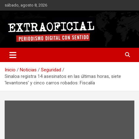
Saltar
sábado, agosto 8, 2026
al
contenido
Periodismo digital con sentido
Extraoficial
Inicio
Noticias
Seguridad
Sinaloa registra 14 asesinatos en las últimas horas, siete
‘levantones’ y cinco carros robados: Fiscalía