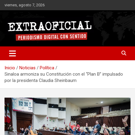
Saltar
viernes, agosto 7, 2026
al
contenido
Periodismo digital con sentido
Extraoficial
Inicio
Noticias
Política
Sinaloa armoniza su Constitución con el “Plan B” impulsado
por la presidenta Claudia Sheinbaum