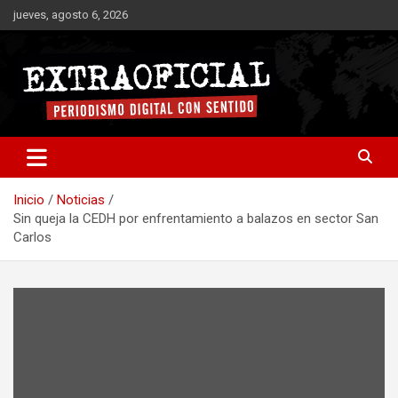
Saltar
jueves, agosto 6, 2026
al
contenido
Periodismo digital con sentido
Extraoficial
Inicio
Noticias
Sin queja la CEDH por enfrentamiento a balazos en sector San
Carlos