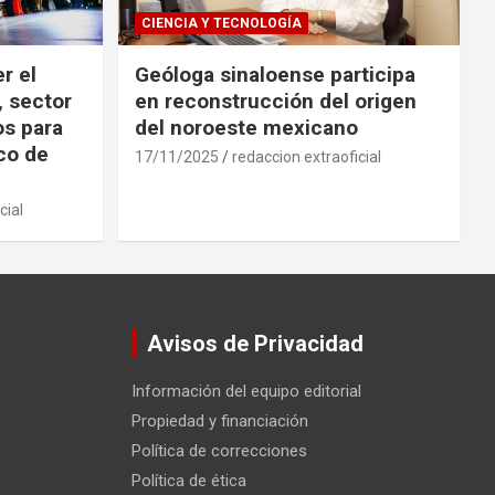
CIENCIA Y TECNOLOGÍA
r el
Geóloga sinaloense participa
, sector
en reconstrucción del origen
os para
del noroeste mexicano
ico de
17/11/2025
redaccion extraoficial
cial
Avisos de Privacidad
Información del equipo editorial
Propiedad y financiación
Política de correcciones
Política de ética