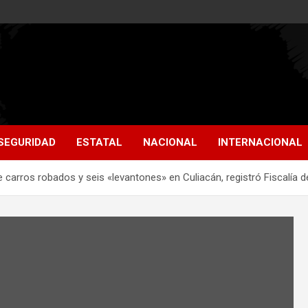
SEGURIDAD
ESTATAL
NACIONAL
INTERNACIONAL
carros robados y seis «levantones» en Culiacán, registró Fiscalía d