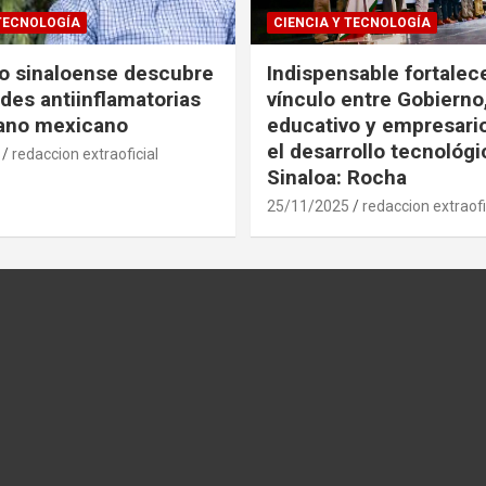
 TECNOLOGÍA
CIENCIA Y TECNOLOGÍA
co sinaloense descubre
Indispensable fortalece
des antiinflamatorias
vínculo entre Gobierno
gano mexicano
educativo y empresari
el desarrollo tecnológ
redaccion extraoficial
Sinaloa: Rocha
25/11/2025
redaccion extraofi