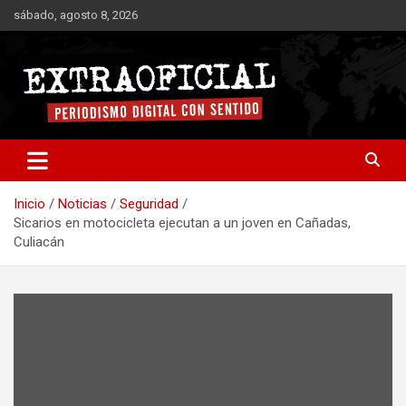
Saltar
sábado, agosto 8, 2026
al
contenido
Periodismo digital con sentido
Extraoficial
Inicio
Noticias
Seguridad
Sicarios en motocicleta ejecutan a un joven en Cañadas,
Culiacán