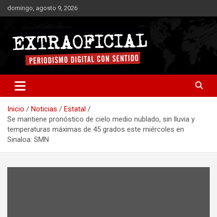
Saltar
domingo, agosto 9, 2026
al
contenido
Periodismo digital con sentido
Extraoficial
Inicio
Noticias
Estatal
Se mantiene pronóstico de cielo medio nublado, sin lluvia y
temperaturas máximas de 45 grados este miércoles en
Sinaloa: SMN