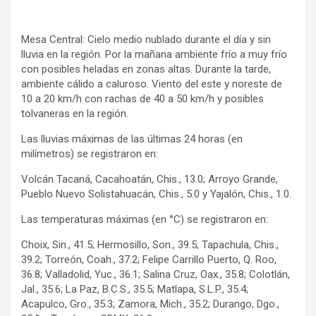
Mesa Central: Cielo medio nublado durante el día y sin
lluvia en la región. Por la mañana ambiente frío a muy frío
con posibles heladas en zonas altas. Durante la tarde,
ambiente cálido a caluroso. Viento del este y noreste de
10 a 20 km/h con rachas de 40 a 50 km/h y posibles
tolvaneras en la región.
Las lluvias máximas de las últimas 24 horas (en
milímetros) se registraron en:
Volcán Tacaná, Cacahoatán, Chis., 13.0; Arroyo Grande,
Pueblo Nuevo Solistahuacán, Chis., 5.0 y Yajalón, Chis., 1.0.
Las temperaturas máximas (en °C) se registraron en:
Choix, Sin., 41.5; Hermosillo, Son., 39.5; Tapachula, Chis.,
39.2; Torreón, Coah., 37.2; Felipe Carrillo Puerto, Q. Roo,
36.8; Valladolid, Yuc., 36.1; Salina Cruz, Oax., 35.8; Colotlán,
Jal., 35.6; La Paz, B.C.S., 35.5; Matlapa, S.L.P., 35.4;
Acapulco, Gro., 35.3; Zamora, Mich., 35.2; Durango, Dgo.,