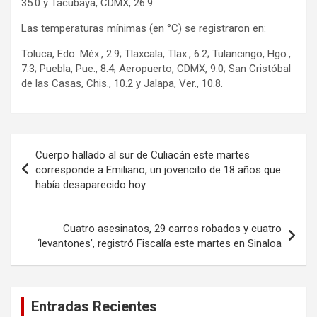
35.0 y Tacubaya, CDMX, 26.9.
Las temperaturas mínimas (en °C) se registraron en:
Toluca, Edo. Méx., 2.9; Tlaxcala, Tlax., 6.2; Tulancingo, Hgo.,
7.3; Puebla, Pue., 8.4; Aeropuerto, CDMX, 9.0; San Cristóbal
de las Casas, Chis., 10.2 y Jalapa, Ver., 10.8.
Navegación
Cuerpo hallado al sur de Culiacán este martes
de
corresponde a Emiliano, un jovencito de 18 años que
había desaparecido hoy
entradas
Cuatro asesinatos, 29 carros robados y cuatro
‘levantones’, registró Fiscalía este martes en Sinaloa
Entradas Recientes