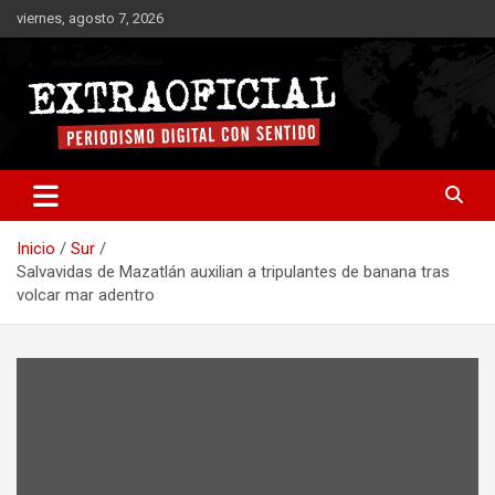
Saltar
viernes, agosto 7, 2026
al
contenido
Periodismo digital con sentido
Extraoficial
Inicio
Sur
Salvavidas de Mazatlán auxilian a tripulantes de banana tras
volcar mar adentro