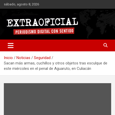
Saltar
sábado, agosto 8, 2026
al
contenido
Periodismo digital con sentido
Extraoficial
Inicio
Noticias
Seguridad
Sacan más armas, cuchillos y otros objetos tras esculque de
este miércoles en el penal de Aguaruto, en Culiacán