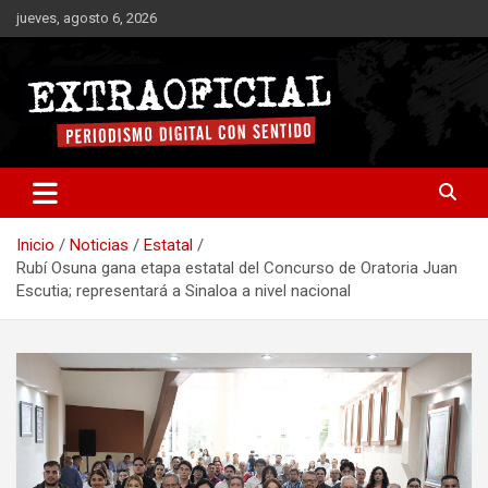
Saltar
jueves, agosto 6, 2026
al
contenido
Periodismo digital con sentido
Extraoficial
Inicio
Noticias
Estatal
Rubí Osuna gana etapa estatal del Concurso de Oratoria Juan
Escutia; representará a Sinaloa a nivel nacional