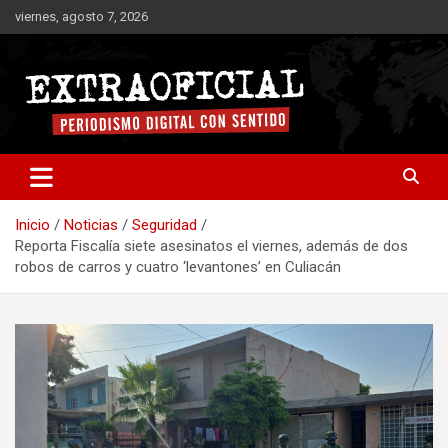
Saltar
viernes, agosto 7, 2026
al
contenido
Periodismo digital con sentido
Extraoficial
Inicio
Noticias
Seguridad
Reporta Fiscalía siete asesinatos el viernes, además de dos
robos de carros y cuatro ‘levantones’ en Culiacán