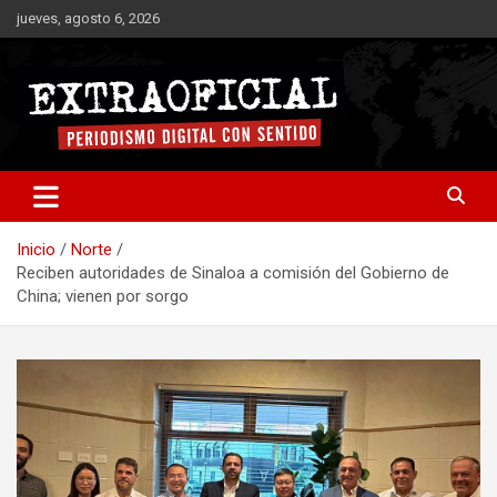
Saltar
jueves, agosto 6, 2026
al
contenido
Periodismo digital con sentido
Extraoficial
Inicio
Norte
Reciben autoridades de Sinaloa a comisión del Gobierno de
China; vienen por sorgo