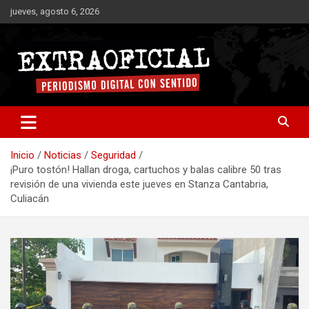
Saltar
jueves, agosto 6, 2026
al
contenido
Periodismo digital con sentido
Extraoficial
Inicio
Noticias
Seguridad
¡Puro tostón! Hallan droga, cartuchos y balas calibre 50 tras
revisión de una vivienda este jueves en Stanza Cantabria,
Culiacán