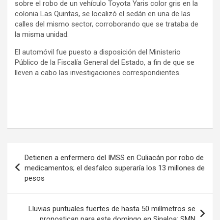
sobre el robo de un vehículo Toyota Yaris color gris en la
colonia Las Quintas, se localizó el sedán en una de las
calles del mismo sector, corroborando que se trataba de
la misma unidad.
El automóvil fue puesto a disposición del Ministerio
Público de la Fiscalía General del Estado, a fin de que se
lleven a cabo las investigaciones correspondientes.
Navegación
Detienen a enfermero del IMSS en Culiacán por robo de
de
medicamentos; el desfalco superaría los 13 millones de
pesos
entradas
Lluvias puntuales fuertes de hasta 50 milímetros se
pronostican para este domingo en Sinaloa: SMN