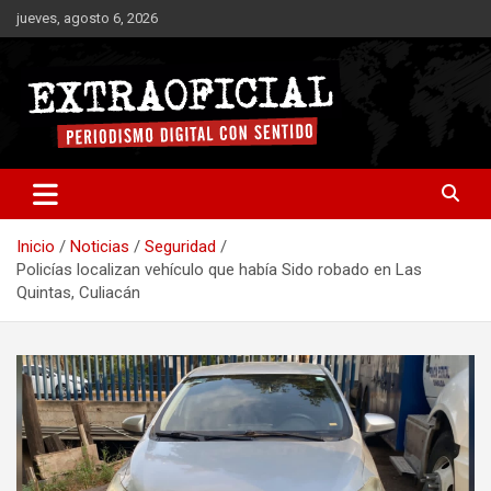
Saltar
jueves, agosto 6, 2026
al
contenido
Periodismo digital con sentido
Extraoficial
Inicio
Noticias
Seguridad
Policías localizan vehículo que había Sido robado en Las
Quintas, Culiacán