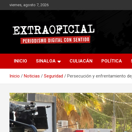
Saltar
viernes, agosto 7, 2026
al
contenido
Periodismo digital con sentido
Extraoficial
INICIO
SINALOA
CULIACÁN
POLÍTICA
Inicio
Noticias
Seguridad
Persecución y enfrentamiento dej