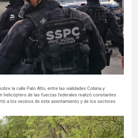
re la calle Palo Alto, entre las vialidades Cobina y
un helicóptero de las fuerzas federales realizó constantes
lertó a los vecinos de este asentamiento y de los sectores