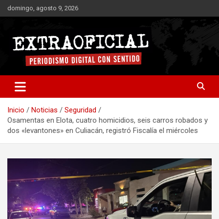
Saltar
domingo, agosto 9, 2026
al
contenido
Periodismo digital con sentido
Extraoficial
Inicio
Noticias
Seguridad
Osamentas en Elota, cuatro homicidios, seis carros robados y
dos «levantones» en Culiacán, registró Fiscalía el miércoles