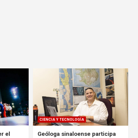
CIENCIA Y TECNOLOGÍA
r el
Geóloga sinaloense participa