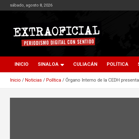
Saltar
sábado, agosto 8, 2026
al
contenido
Periodismo digital con sentido
Extraoficial
INICIO
SINALOA
CULIACÁN
POLÍTICA
Inicio
Noticias
Política
Órgano Interno de la CEDH presenta