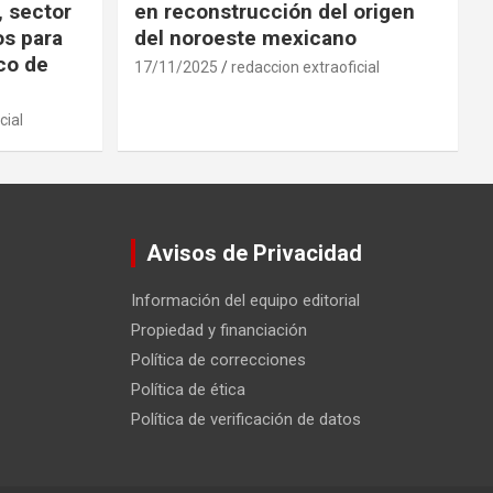
, sector
en reconstrucción del origen
os para
del noroeste mexicano
ico de
17/11/2025
redaccion extraoficial
cial
Avisos de Privacidad
Información del equipo editorial
Propiedad y financiación
Política de correcciones
Política de ética
Política de verificación de datos