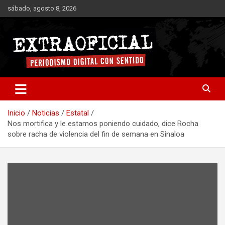
Saltar
sábado, agosto 8, 2026
al
contenido
Periodismo digital con sentido
Extraoficial
Inicio
Noticias
Estatal
Nos mortifica y le estamos poniendo cuidado, dice Rocha
sobre racha de violencia del fin de semana en Sinaloa