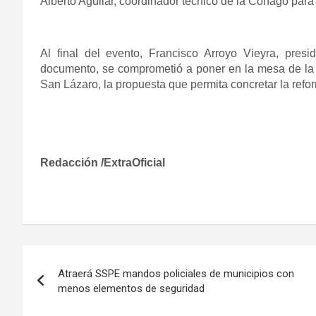
Alberto Aguilar, coordinador técnico de la Conago para 
Al final del evento, Francisco Arroyo Vieyra, pres
documento, se comprometió a poner en la mesa de la d
San Lázaro, la propuesta que permita concretar la refo
Redacción /ExtraOficial
Navegación
Atraerá SSPE mandos policiales de municipios con
de
menos elementos de seguridad