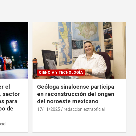
CIENCIA Y TECNOLOGÍA
r el
Geóloga sinaloense participa
, sector
en reconstrucción del origen
os para
del noroeste mexicano
ico de
17/11/2025
redaccion extraoficial
cial