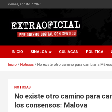
Saltar
viernes, agosto 7, 2026
al
contenido
Periodismo digital con sentido
Extraoficial
INICIO
SINALOA
CULIACÁN
POLÍTICA
Inicio
Noticias
No existe otro camino para cambiar a México
NOTICIAS
No existe otro camino para cam
los consensos: Malova