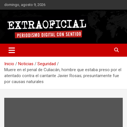
Saltar
domingo, agosto 9, 2026
al
contenido
Periodismo digital con sentido
Extraoficial
Inicio
Noticias
Seguridad
Muere en el penal de Culiacán, hombre que estaba preso por el
atentado contra el cantante Javier Rosas; presuntamente fue
por causas naturales