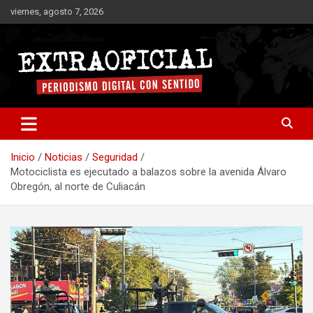
Saltar
viernes, agosto 7, 2026
al
contenido
Periodismo digital con sentido
Extraoficial
Inicio
Noticias
Seguridad
Motociclista es ejecutado a balazos sobre la avenida Álvaro
Obregón, al norte de Culiacán