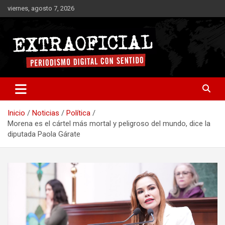
Saltar
viernes, agosto 7, 2026
al
contenido
Periodismo digital con sentido
Extraoficial
Inicio
Noticias
Política
Morena es el cártel más mortal y peligroso del mundo, dice la
diputada Paola Gárate