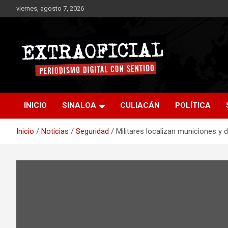
Saltar
viernes, agosto 7, 2026
al
contenido
Periodismo digital con sentido
Extraoficial
INICIO
SINALOA
CULIACÁN
POLÍTICA
Inicio
Noticias
Seguridad
Militares localizan municiones y 