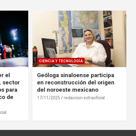
CIENCIA Y TECNOLOGÍA
r el
Geóloga sinaloense participa
, sector
en reconstrucción del origen
os para
del noroeste mexicano
ico de
17/11/2025
redaccion extraoficial
cial