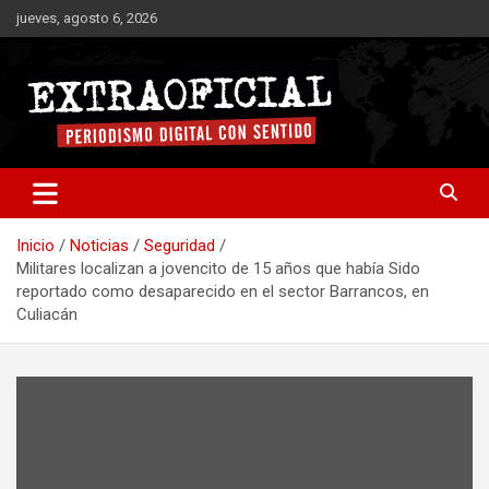
Saltar
jueves, agosto 6, 2026
al
contenido
Periodismo digital con sentido
Extraoficial
Inicio
Noticias
Seguridad
Militares localizan a jovencito de 15 años que había Sido
reportado como desaparecido en el sector Barrancos, en
Culiacán