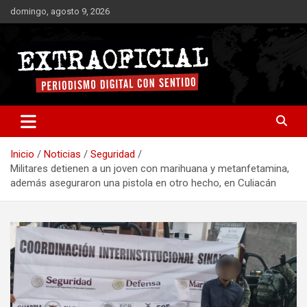
Saltar
domingo, agosto 9, 2026
al
contenido
Periodismo digital con sentido
Extraoficial
Inicio
Noticias
Seguridad
Militares detienen a un joven con marihuana y metanfetamina,
además aseguraron una pistola en otro hecho, en Culiacán