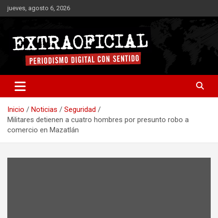
Saltar
jueves, agosto 6, 2026
al
contenido
Periodismo digital con sentido
Extraoficial
Inicio
Noticias
Seguridad
Militares detienen a cuatro hombres por presunto robo a
comercio en Mazatlán