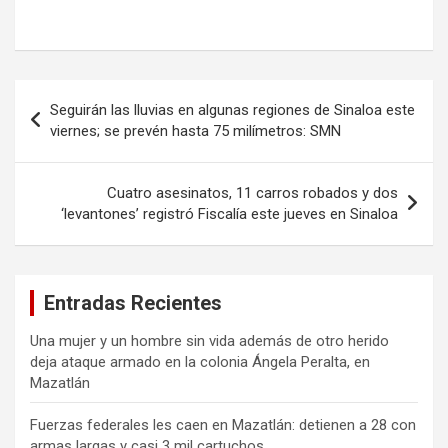
Navegación
Seguirán las lluvias en algunas regiones de Sinaloa este
de
viernes; se prevén hasta 75 milímetros: SMN
entradas
Cuatro asesinatos, 11 carros robados y dos
‘levantones’ registró Fiscalía este jueves en Sinaloa
Entradas Recientes
Una mujer y un hombre sin vida además de otro herido
deja ataque armado en la colonia Ángela Peralta, en
Mazatlán
Fuerzas federales les caen en Mazatlán: detienen a 28 con
armas largas y casi 3 mil cartuchos