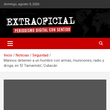
Saltar
domingo, agosto 9, 2026
al
contenido
Periodismo digital con sentido
Extraoficial
Inicio
Noticias
Seguridad
Marinos detienen a un hombre con armas, municiones, radio y
droga, en ‘El Tamarindo’, Culiacán