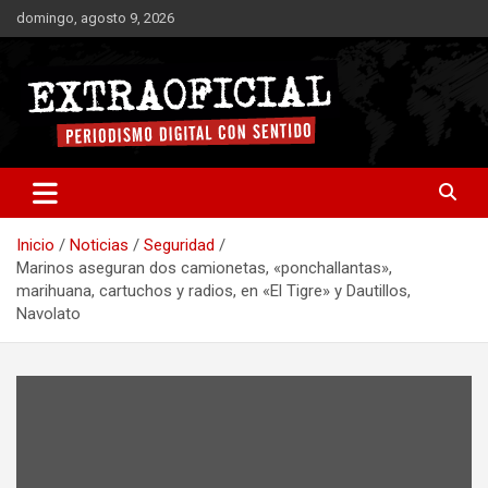
Saltar
domingo, agosto 9, 2026
al
contenido
Periodismo digital con sentido
Extraoficial
Inicio
Noticias
Seguridad
Marinos aseguran dos camionetas, «ponchallantas»,
marihuana, cartuchos y radios, en «El Tigre» y Dautillos,
Navolato