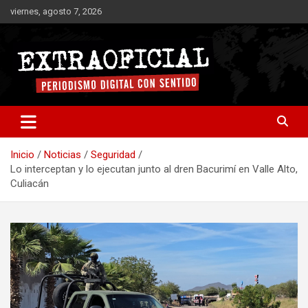
Saltar
viernes, agosto 7, 2026
al
contenido
Periodismo digital con sentido
Extraoficial
Inicio
Noticias
Seguridad
Lo interceptan y lo ejecutan junto al dren Bacurimí en Valle Alto,
Culiacán