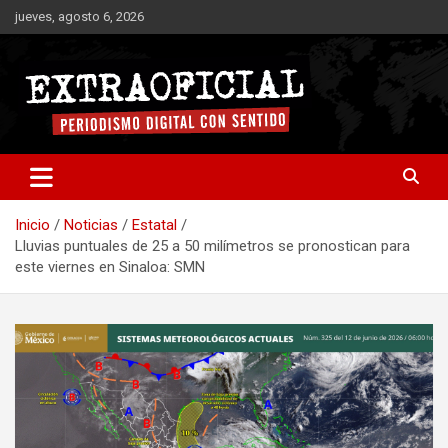
Saltar
jueves, agosto 6, 2026
al
contenido
Periodismo digital con sentido
Extraoficial
Inicio
Noticias
Estatal
Lluvias puntuales de 25 a 50 milímetros se pronostican para
este viernes en Sinaloa: SMN