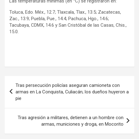
Las temperaturas mínimas (en °C) se registraron en:
Toluca, Edo. Méx., 12.7; Tlaxcala, Tlax., 13.5; Zacatecas,
Zac., 13.9; Puebla, Pue., 14.4; Pachuca, Hgo., 14.6;
Tacubaya, CDMX, 14.6 y San Cristóbal de las Casas, Chis.,
15.0.
Navegación
Tras persecución policías aseguran camioneta con
de
armas en La Conquista, Culiacán; los dueños huyeron a
pie
entradas
Tras agresión a militares, detienen a un hombre con
armas, municiones y droga, en Mocorito